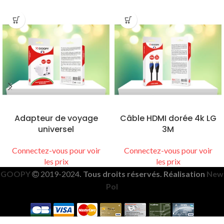
Adapteur de voyage
Câble HDMI dorée 4k LG
universel
3M
Connectez-vous pour voir
Connectez-vous pour voir
les prix
les prix
GOOPY
2019-2024
. Tous droits réservés. Réalisation
New
Pol